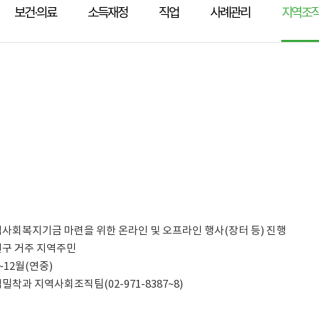
보건·의료
소득재정
직업
사례관리
지역조
 지역사회복지기금 마련을 위한 온라인 및 오프라인 행사(장터 등) 진행
노원구 거주 지역주민
월~12월(연중)
지역밀착과 지역사회조직팀(02-971-8387~8)