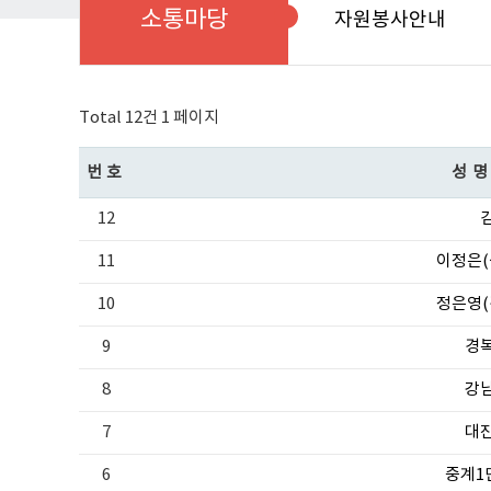
소통마당
자원봉사안내
Total 12건
1 페이지
번호
성명
12
11
이정은(
10
정은영(
9
경
8
강
7
대
6
중계1