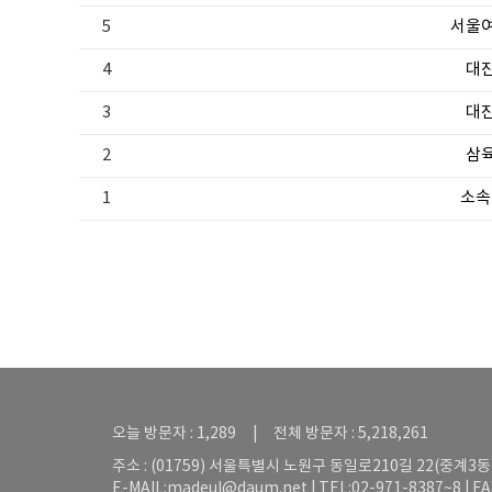
5
서울
4
대
3
대
2
삼
1
소속
오늘 방문자 : 1,289 | 전체 방문자 : 5,218,261
주소 : (01759) 서울특별시 노원구 동일로210길 22(중계3동 5
E-MAIL:
madeul@daum.net
| TEL:02-971-8387~8 | F