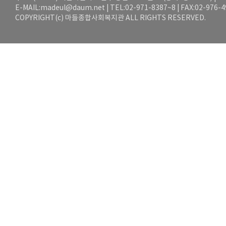
E-MAIL:
madeul@daum.net
| TEL:02-971-8387~8 | FAX:02-976-
COPYRIGHT(c) 마들종합사회복지관 ALL RIGHTS RESERVED.