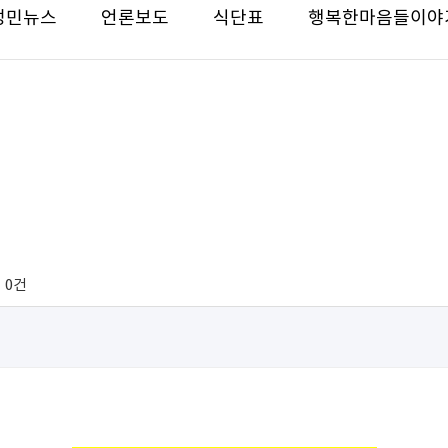
성민뉴스
언론보도
식단표
행복한마음들이야
0건