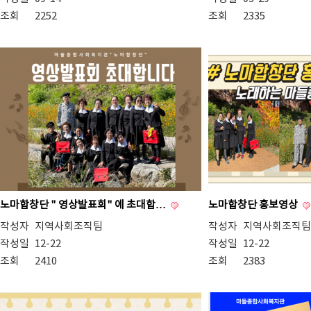
조회
2252
조회
2335
노마합창단 " 영상발표회" 에 초대합…
노마합창단 홍보영상
작성자
지역사회조직팀
작성자
지역사회조직팀
작성일
12-22
작성일
12-22
조회
2410
조회
2383