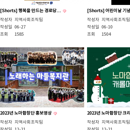
[Shorts] 행복을 만드는 경로당…
[Shorts] 어린이날 
작성자
지역사회조직팀
작성자
지역사회조직팀
작성일
06-27
작성일
06-10
조회
1585
조회
1504
2023년 노마합창단 홍보영상
2023년 노마합창단 
작성자
지역사회조직팀
작성자
지역사회조직팀
작성일
12-21
작성일
12-21