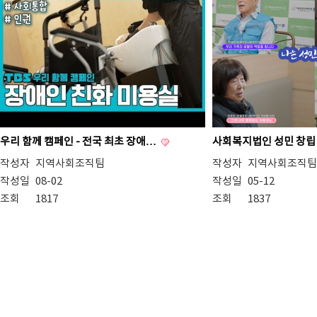
우리 함께 캠페인 - 전국 최초 장애…
사회복지법인 성민 창립
작성자
지역사회조직팀
작성자
지역사회조직팀
작성일
08-02
작성일
05-12
조회
1817
조회
1837