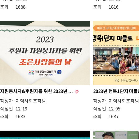
조회
1688
조회
1816
자원봉사자&후원자를 위한 2023년 …
2023년 행복1단지 마들
작성자
지역사회조직팀
작성자
지역사회조직팀
작성일
12-19
작성일
12-05
조회
1683
조회
1687