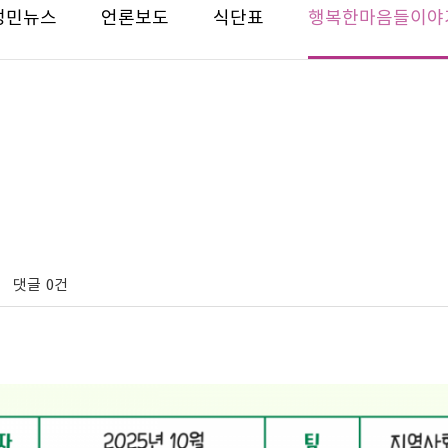
성민뉴스
언론보도
식단표
행복한마음들이야
댓글
0건