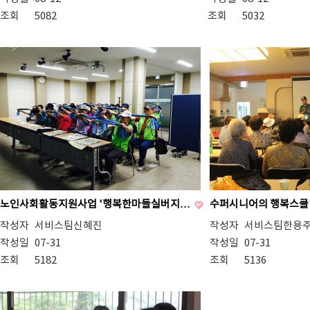
조회
5082
조회
5032
노인사회활동지원사업 '행복한마들실버지…
수퍼시니어의 행복스쿨
작성자
서비스팀신혜진
작성자
서비스팀한용
작성일
07-31
작성일
07-31
조회
5182
조회
5136