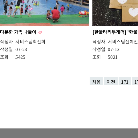
다문화 가족 나들이
[한울타리투게더] '한
작성자
서비스팀최선희
작성자
서비스팀신혜진
작성일
07-23
작성일
07-13
조회
5425
조회
5021
처음
이전
171
1