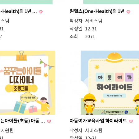
Health)의 1년 …
원헬스(One-Health)의 1년
비스팀
작성자
서비스팀
31
작성일
12-31
7
조회
2071
꾸는아이들(초등) 아동 …
아동여가교육사업 하이라이트
례지원팀
작성자
서비스팀
31
작성일
12-31