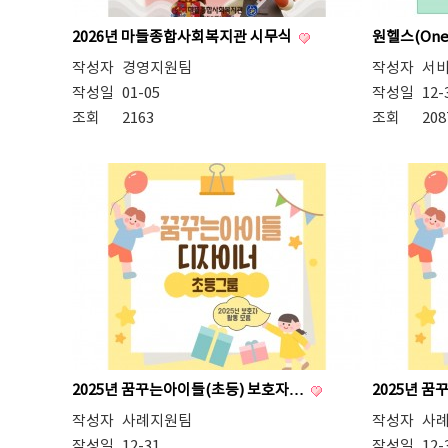
2026년 마들종합사회복지관 시무식
원헬스(One-
작성자
경영지원팀
작성자
서
작성일
01-05
작성일
12-
조회
2163
조회
208
2025년 꿈꾸는아이들(초등) 보호자…
2025년 꿈
작성자
사례지원팀
작성자
사
작성일
12-31
작성일
12-