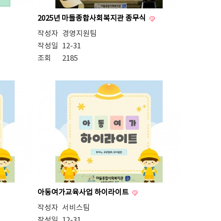
2025년 마들종합사회복지관 종무식
작성자
경영지원팀
작성일
12-31
조회
2185
아동여가교육사업 하이라이트
작성자
서비스팀
작성일
12-31