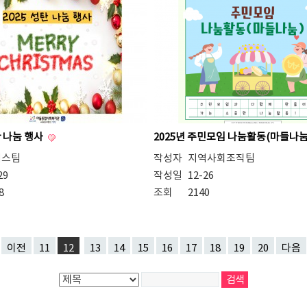
탄 나눔 행사
2025년 주민모임 나눔활동(마들나
비스팀
작성자
지역사회조직팀
29
작성일
12-26
8
조회
2140
이전
11
12
13
14
15
16
17
18
19
20
다음