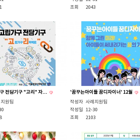
1
조회
2043
가구 전담기구 "고리" 자…
'꿈꾸는아이들 꿈디자이너' 12월
례지원팀
작성자
사례지원팀
30
작성일
12-30
8
조회
2103