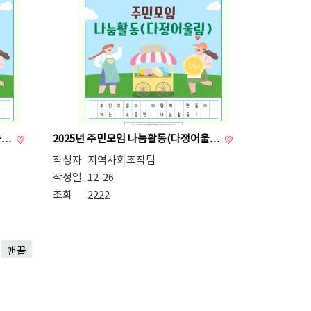
눔…
2025년 주민모임 나눔활동(다정어울…
작성자
지역사회조직팀
작성일
12-26
조회
2222
맨끝