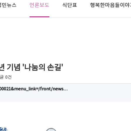
성민뉴스
언론보도
식단표
행복한마음들이야
 기념 '나눔의 손길'
글
0건
000021&menu_link=/front/news…