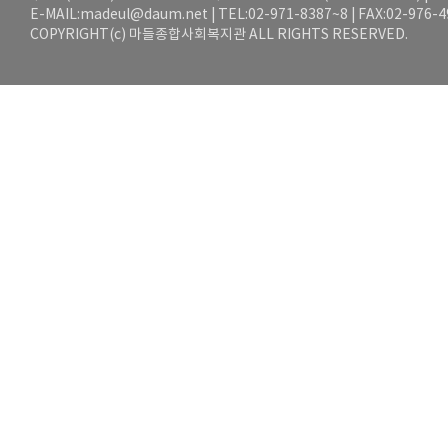
E-MAIL:
madeul@daum.net
| TEL:02-971-8387~8 | FAX:02-976-
COPYRIGHT(c) 마들종합사회복지관 ALL RIGHTS RESERVED.