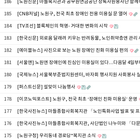
186
[노원신문] 마들복지관과 공무원연금공단 상록자원봉사단 함께
185
[CNB저널] 노원구, 전국 최초 장애인 전용 미용실 문 열어
184
[TV조선] 블록체인의 혁명- 거대한 변화의 시작
183
[한국신문] 외로움 달래려 키우는 반려동물, 노인취약층엔 관리
182
[에이블뉴스] 사진으로 보는 노원 장애인 친화 미용실 편의
181
[서울앤] 노원엔 장애인에 진심인 미용실이 있다…다음달 4일부
180
[국제뉴스] 서울북부준법지원센터, 바자회 행사지원 사회봉사 
179
[퍼스트신문] 설맞이 나눔행사
178
[이코노믹포스트] 노원구, 전국 최초 ‘장애인 친화 미용실’ 운영
177
[한국사진뉴스] 마들종합사회복지관 「노인특화사업 발표 및 
176
[한국사진뉴스] 마들종합사회복지관, 사단법인 나누미와 「다문
175
[노원구청] 우리동네 경로당*복지관 소식