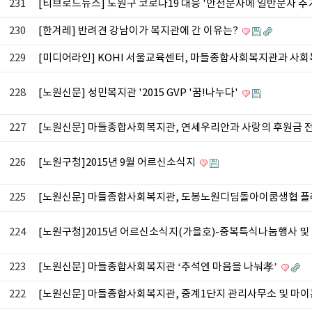
231
[티브로드뉴스] 노원구 코로나19 대응 '안전문자에 일반문자 추
230
[한겨레] 반려견 강남이가 복지관에 간 이유는?
229
[미디어라인] KOHI 서울교육센터, 마들종합사회복지관과 사
228
[노원신문] 성민복지관 '2015 GVP '꿈!나누다'
227
[노원신문] 마들종합사회복지관, 연세우리안과 사랑의 후원금 
226
[노원구청]2015년 9월 어르신소식지
225
[노원신문] 마들종합사회복지관, 도봉노원디딤돌아이쿱생협 플
224
[노원구청]2015년 어르신소식지(가을호)-중복특식나눔행사 
223
[노원신문] 마들종합사회복지관 ‘추석엔 마음을 나눠孝’
222
[노원신문] 마들종합사회복지관, 중계1단지 관리사무소 및 마