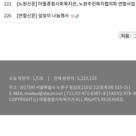
221
[노원신문] 마들종합사회복지관, 노원주민복지협의회 연합사업 
220
[연합신문] 설맞이 나눔행사
처음
오늘 방문자 : 1,535 | 전체 방문자 : 5,222,123
주소 : (01759) 서울특별시 노원구 동일로210길 22(중계3동 515-3) |
E-MAIL:
madeul@daum.net
| TEL:02-971-8387~8 | FAX:02-976-
COPYRIGHT(c) 마들종합사회복지관 ALL RIGHTS RESERVED.