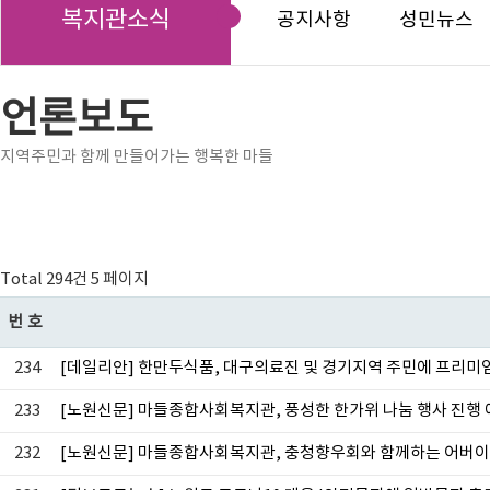
복지관소식
공지사항
성민뉴스
언론보도
지역주민과 함께 만들어가는 행복한 마들
Total 294건
5 페이지
번호
234
[데일리안] 한만두식품, 대구의료진 및 경기지역 주민에 프리미
233
[노원신문] 마들종합사회복지관, 풍성한 한가위 나눔 행사 진행
232
[노원신문] 마들종합사회복지관, 충청향우회와 함께하는 어버이날