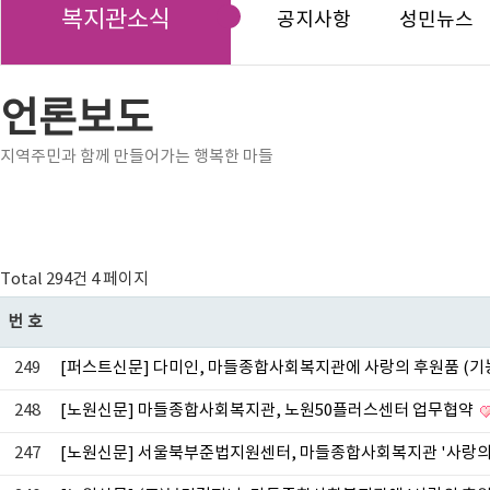
복지관소식
공지사항
성민뉴스
언론보도
지역주민과 함께 만들어가는 행복한 마들
Total 294건
4 페이지
번호
249
[퍼스트신문] 다미인, 마들종합사회복지관에 사랑의 후원품 (기
248
[노원신문] 마들종합사회복지관, 노원50플러스센터 업무협약
247
[노원신문] 서울북부준법지원센터, 마들종합사회복지관 '사랑의