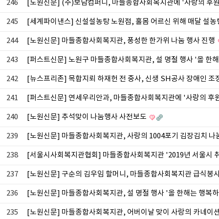
246
[노원신문] (주)보담컴퍼니, 마들종합사회복지관에 '사랑의 후
245
[세계파이낸스] 신설설농탕 노원점, 홀몸 어르신 위해 매달 설농
244
[노원신문] 마들종합사회복지관, 풍성한 한가위 나눔 행사 진행
243
[퍼스트신문] 노원구 마들종합사회복지관, 설 명절 행사 '올 한
242
[뉴스프리존] 목합지뢰 하재헌 전 중사, 신생 SH공사 장애인 
241
[퍼스트신문] 연세우리안과, 마들종합사회복지관에 '사랑의 후
240
[노원신문] 추석맞이 나눔행사 사전보도
239
[노원신문] 마들종합사회복지관, 사랑의 1004포기 김장김치 
238
[서울시사회복지관협회] 마들종합사회복지관 '2019년 서울시 
237
[노원신문] 구순의 김우임 할머니, 마들종합사회복지관 급식봉
236
[노원신문] 마들종합사회복지관, 설 명절 행사 '올 한해는 행복
235
[노원신문] 마들종합사회복지관, 어버이날 맞이 사랑의 카네이