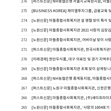
276
[퍼스트신문] NH농협은행 서울시교육청지점, 마
275
[BUSINESS KOREA] 제이엘투자그룹, 금융교
274
[노원신문] 마들종합사회복지관 설 명절 맞이 특식 
273
[노원신문] 마들종합사회복지관 2021 사랑의 김장
272
[노원신문] 마들종합사회복지관, 어버이날 맞이 사랑
271
[퍼스트신문] 마들종합사회복지관, 한국사회복지관협
270
[미래경제] 한만두식품, 대구 의료진 및 경기 지역
269
[노원신문] 마들종합사회복지관 초복 맞이 삼계탕 
268
[퍼스트신문] NH농협은행 중계동지점, 마들종합
267
[퍼스트신문] 노원구 마들종합사회복지관, 신한은
266
[퍼스트신문] 마들종합사회복지관, (주)세이프라이프와 
265
[노원신문] 마들종합사회복지관, '사랑의 1004포기