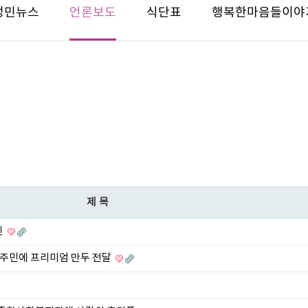
성민뉴스
언론보도
식단표
행복한마음들이야
제목
진
역주민에 프리미엄 만두 전달