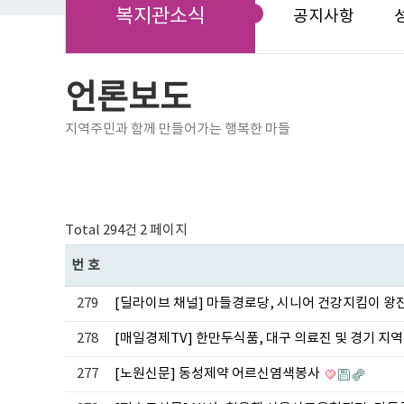
복지관소식
공지사항
언론보도
지역주민과 함께 만들어가는 행복한 마들
Total 294건
2 페이지
번호
279
[딜라이브 채널] 마들경로당, 시니어 건강지킴이 왕
278
[매일경제TV] 한만두식품, 대구 의료진 및 경기 지
277
[노원신문] 동성제약 어르신염색봉사