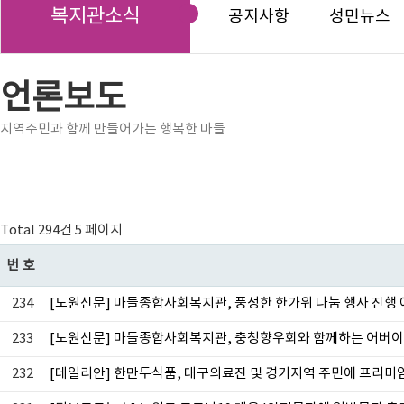
복지관소식
공지사항
성민뉴스
언론보도
지역주민과 함께 만들어가는 행복한 마들
Total 294건
5 페이지
번호
234
[노원신문] 마들종합사회복지관, 풍성한 한가위 나눔 행사 진행
233
[노원신문] 마들종합사회복지관, 충청향우회와 함께하는 어버이날
232
[데일리안] 한만두식품, 대구의료진 및 경기지역 주민에 프리미