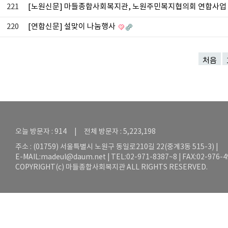
221
[노원신문] 마들종합사회복지관, 노원주민복지협의회 연합사업 
220
[연합신문] 설맞이 나눔행사
처음
오늘 방문자 : 914 | 전체 방문자 : 5,223,198
주소 : (01759) 서울특별시 노원구 동일로210길 22(중계3동 515-3) |
E-MAIL:
madeul@daum.net
| TEL:02-971-8387~8 | FAX:02-976-
COPYRIGHT(c) 마들종합사회복지관 ALL RIGHTS RESERVED.