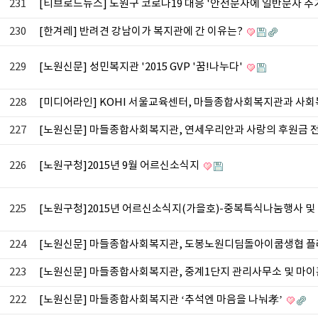
231
[티브로드뉴스] 노원구 코로나19 대응 '안전문자에 일반문자 추
230
[한겨레] 반려견 강남이가 복지관에 간 이유는?
229
[노원신문] 성민복지관 '2015 GVP '꿈!나누다'
228
[미디어라인] KOHI 서울교육센터, 마들종합사회복지관과 사
227
[노원신문] 마들종합사회복지관, 연세우리안과 사랑의 후원금 
226
[노원구청]2015년 9월 어르신소식지
225
[노원구청]2015년 어르신소식지(가을호)-중복특식나눔행사 
224
[노원신문] 마들종합사회복지관, 도봉노원디딤돌아이쿱생협 플
223
[노원신문] 마들종합사회복지관, 중계1단지 관리사무소 및 마
222
[노원신문] 마들종합사회복지관 ‘추석엔 마음을 나눠孝’