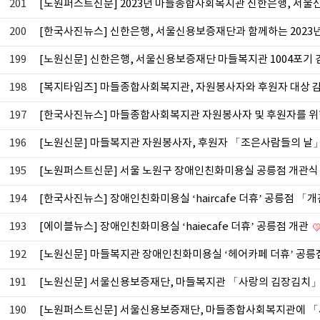
201
[노원퍼스트신문] 2023년 마들종합사회복지관 신한은행, 서
200
[한국사진뉴스] 신한은행, 서울신용보증재단과 함께하는 2023
199
[노원신문] 신한은행, 서울신용보증재단 마들복지관 1004포기
198
[복지타임즈] 마들종합사회복지관, 자원봉사자와 후원자 대상 
197
[한국사진뉴스] 마들종합사회복지관 자원봉사자 및 후원자를 위
196
[노원신문] 마들복지관 자원봉사자, 후원자 「조은사람들의 날
195
[노원퍼스트신문] 서울 노원구 장애인친화미용실 공릉점 개관
194
[한국사진뉴스] 장애인친화미용실 ‘haircafe 더휴’ 공릉점 「
193
[에이블뉴스] 장애인친화미용실 ‘haiecafe 더휴’ 공릉점 개관
192
[노원신문] 마들복지관 장애인친화미용실 ‘헤어카페 더휴’ 공릉
191
[노원신문] 서울신용보증재단, 마들복지관 「사랑의 김장김치
190
[노원퍼스트신문] 서울신용보증재단, 마들종합사회복지관에 