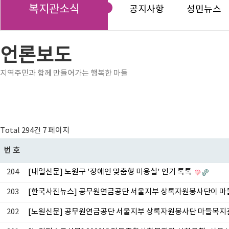
복지관소식
공지사항
성민뉴스
언론보도
지역주민과 함께 만들어가는 행복한 마들
Total 294건
7 페이지
번호
204
[내일신문] 노원구 '장애인 맞춤형 미용실' 인기 톡톡
203
[한국사진뉴스] 공무원연금공단 서울지부 상록자원봉사단이 
202
[노원신문] 공무원연금공단 서울지부 상록자원봉사단 마들복지