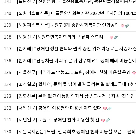
141
[노원신문] 신한은행, 서울신용보증재단, 광운민들레홀씨봉사단 
140
[노원퍼스트신문] 마들종합사회복지관 2022년 「사랑의 100
139
[노원퍼스트신문]노원구 9개 종합사회복지관 연합공연
138
[노원신문]노원주민복지협의회 「뮤직 스토리」
137
[한겨레] "장애인 생활 편의와 권익 증진 위해 이용료는 시중가 
136
[한겨레] "난생처음 머리 깎은 뒤 샴푸해요"...장애 배려 미용실
135
[서울신문] 머리라도 맘놓고… 노원, 장애인 친화 미용실 운영
134
[조선일보] 휠체어, 문턱 못 넘어 발길 돌리는 일 없게... 국내 1
133
[경향신문] 문턱 없고 이동형 의자서 샴푸도···전국 최초 ‘장애인
132
[내일신문] 장애인 이용편한 미용실 따로 있다
131
[시민일보] 노원구, 장애인 친화 미용실 첫 선
130
[서울복지신문] 노원, 전국 최초 장애인 친화 미용실 오픈… 편