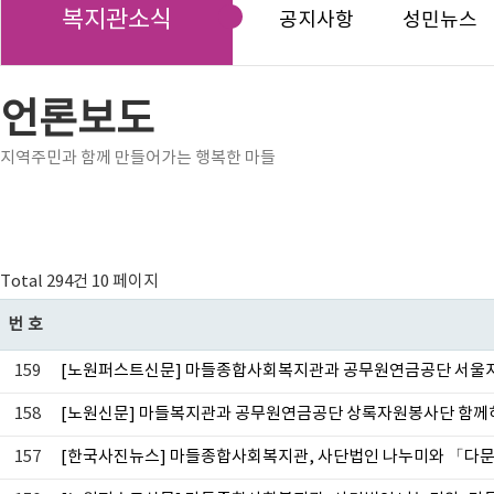
복지관소식
공지사항
성민뉴스
언론보도
지역주민과 함께 만들어가는 행복한 마들
Total 294건
10 페이지
번호
159
[노원퍼스트신문] 마들종합사회복지관과 공무원연금공단 서울지
158
[노원신문] 마들복지관과 공무원연금공단 상록자원봉사단 함께
157
[한국사진뉴스] 마들종합사회복지관, 사단법인 나누미와 「다문