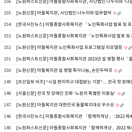
156
[노원퍼스트신문] 마들종합사회복지관, 사단법인 나누미와 ‘다문
155
[노원신문] 마들복지관, 사단법인 나누미와 업무협약
154
[한국사진뉴스] 마들종합사회복지관 「노인특화사업 발표 및 
153
[노원퍼스트신문] 마들종합사회복지관「노인특화사업 발표 및
152
[노원신문] 마들복지관 노인특화사업 프로그램실 리모델링
151
[노원퍼스트신문] 마들종합사회복지관 2023년 설 명절 행사「
150
[노원신문] 마들복지관 설 명절 특식나눔, 손만두떡국
149
[조선일보 비즈] “시설 편리하고 대접받는 기분”… 전국 첫 장
148
[서울신문] 전국 첫 장애인 친화 ‘노원의 특별한 미용실’
147
[노원신문] 마들복지관 대한민국 동물복지대상 우수상
146
[한국사진뉴스] 마들종합사회복지관 「함께하개냥」 ‘2022 제
145
[노원퍼스트신문] 마들종합사회복지관「함께하개냥」2022 제4