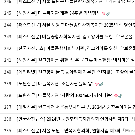
246
[퍼스트신문] 서울 노원구 마들종합사회복지관 「개관 34주년
245
[노원신문] 마들복지관 개관 34주년 기념행사
244
[퍼스트신문] 서울 노원구 마들종합사회복지관 2025년 설 명절
243
[퍼스트신문] 마들종합사회복지관, 길고양이를 위한 「‘보온물
242
[한국사진뉴스] 마들종합사회복지관, 길고양이를 위한 「‘보온
241
[노원신문] 길고양이를 위한 ‘보온 물그릇 따스한샘’ 백사마을 
240
[데일리벳] 길고양이 돌봄 동아리에 기부된 ‘얼지않는 고양이 물
239
[노원신문] 마들복지관 ‘조은사람들의 날’
238
[노원신문] 마들복지관 ‘사랑의 1004포기 김장나눔’
237
[매일신문] 월드비전 서울동부사업본부, 2024년 꿈꾸는아이들
236
[한국사진뉴스] 2024년 노원주민복지협의회 연합사업 제7회 「M
235
[퍼스트신문] 서울 노원주민복지협의회, 연합사업 제7회「Musi