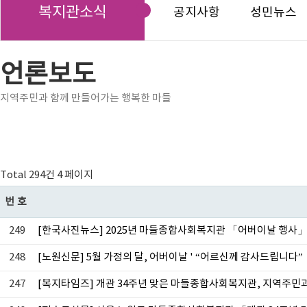
복지관소식
공지사항
성민뉴스
언론보도
지역주민과 함께 만들어가는 행복한 마들
Total 294건
4 페이지
번호
249
[한국사진뉴스] 2025년 마들종합사회복지관 「어버이날 행사
248
[노원신문] 5월 가정의 달, 어버이날 ' “어르신께 감사드립니다”
247
[복지타임즈] 개관 34주년 맞은 마들종합사회복지관, 지역주민