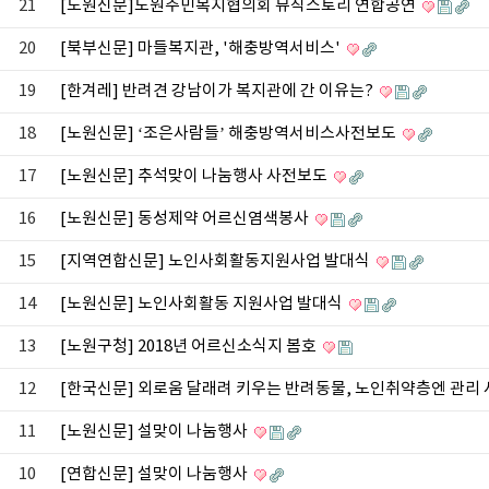
21
[노원신문]노원주민복지협의회 뮤직스토리 연합공연
20
[북부신문] 마들복지관, '해충방역서비스'
19
[한겨레] 반려견 강남이가 복지관에 간 이유는?
18
[노원신문] ‘조은사람들’ 해충방역서비스사전보도
17
[노원신문] 추석맞이 나눔행사 사전보도
16
[노원신문] 동성제약 어르신염색봉사
15
[지역연합신문] 노인사회활동지원사업 발대식
14
[노원신문] 노인사회활동 지원사업 발대식
13
[노원구청] 2018년 어르신소식지 봄호
12
[한국신문] 외로움 달래려 키우는 반려동물, 노인취약층엔 관리
11
[노원신문] 설맞이 나눔행사
10
[연합신문] 설맞이 나눔행사