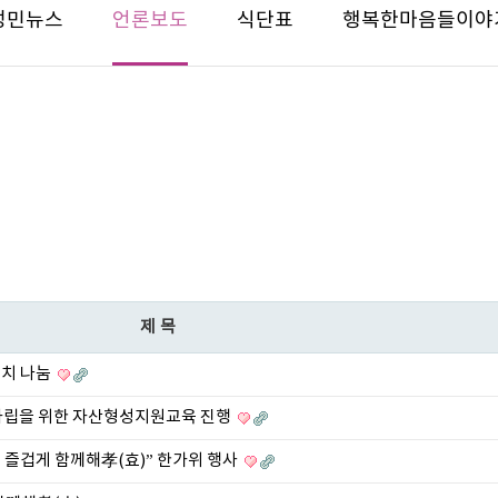
성민뉴스
언론보도
식단표
행복한마음들이야
제목
김치 나눔
층 자립을 위한 자산형성지원교육 진행
즐겁게 함께해孝(효)” 한가위 행사