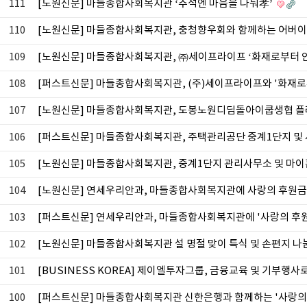
111
[노원신문] 마들종합사회복지관 ‘추석엔 마음을 나눠孝’
110
[노원신문] 마들종합사회복지관, 충청향우회와 함께하는 어버이날
109
[노원신문] 마들종합사회복지관, ㈜세이프라이프 ‘화재로부터 
108
[퍼스트신문] 마들종합사회복지관, (주)세이프라이프와 '화재로부터 
107
[노원신문] 마들종합사회복지관, 도봉노원디딤돌아이쿱생협 플
106
[퍼스트신문] 마들종합사회복지관, 주택관리공단 중계1단지 
105
[노원신문] 마들종합사회복지관, 중계1단지 관리사무소 및 마
104
[노원신문] 연세우리안과, 마들종합사회복지관에 사랑의 후원
103
[퍼스트신문] 연세우리안과, 마들종합사회복지관에 '사랑의 후
102
[노원신문] 마들종합사회복지관 설 명절 맞이 특식 및 손편지 나
101
[BUSINESS KOREA] 제이엘투자그룹, 금융교육 및 기부행
100
[퍼스트신문] 마들종합사회복지관 신한은행과 함께하는 '사랑의 