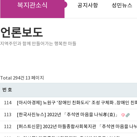
복지관소식
공지사항
성민뉴스
언론보도
지역주민과 함께 만들어가는 행복한 마들
Total 294건
13 페이지
번호
114
[아시아경제] 노원구 '장애인 친화도시' 조성 구체화 ..장애인 친
113
[한국사진뉴스] 2022년 「추석엔 마음을 나눠孝(효)」
112
[퍼스트신문] 2022년 마들종합사회복지관 「추석엔 마음을 나