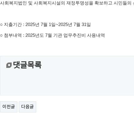
사회복지법인 및 사회복지시설의 재정투명성을 확보하고 시민들의 
○
지출기간
: 2025
년
7
월
1
일
~2025
년 7월
31
일
○
첨부내역
: 2025
년도
7
월 기관 업무추진비 사용내역
댓글목록
이전글
다음글