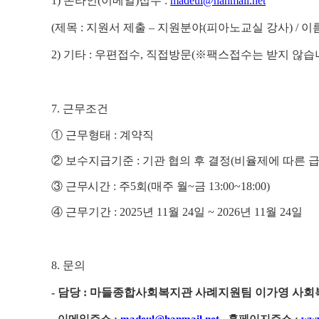
1)
온라인
(
이메일
)
접수
:
madeul@hanmail.net
(
제목
:
지원서 제출
–
지원분야
(
피아노교실 강사
) /
이
2)
기타
:
우편접수
,
직접방문
(
※
팩스접수는 받지 않습
7.
근무조건
①
근무형태
:
계약직
②
보수지급기준
:
기관 협의 후 결정
(
비율제에 따른 
③
근무시간
:
주
5
회
(
매주 월
~
금
13:00~18:00)
④
근무기간
: 2025
년
11
월
24
일
~ 2026
년
11
월
24
일
8.
문의
-
담당
:
마들종합사회복지관 사례지원팀 이가영 사회