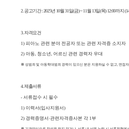
2.
공고기간
: 2025
년
10
월
31
일
(
금
) ~ 11
월
13
일
(
목
) 12:00
까지
(1
3.
자격요건
1)
피아노 관련 분야 전공자 또는 관련 자격증 소지자
2)
아동
,
청소년
,
어르신 관련 경력자 우대
※
성범죄 및 아동학대범죄 경력이 있으신 분은 지원하실 수 없고
,
면접자
4.
제출서류
-
서류접수 시 필수
1)
이력서
(
입사지원서
)
2)
경력증명서
·
관련자격증사본 각
1
부
※
기관양식으로 작성을 하지 않거나
,
서류 내 서명 누락 시 서류전형에