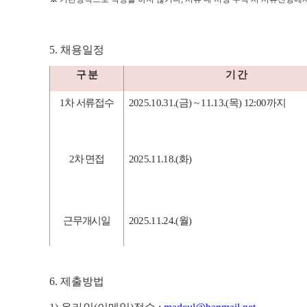
5.
채용일정
구 분
기 간
1
차 서류접수
2025.10.31.(
금
) ~ 11.13.(
목
) 12:00
까지
2
차 면접
2025.11.18.(
화
)
근무개시일
2025.11.24.(
월
)
6.
제출방법