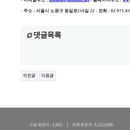
-
이메일주소
:
madeul@hanmail.net
-
홈페이지주소
:
www
-
주소
:
서울시 노원구 동일로
210
길
22 -
전화
: 02-971-8
댓글목록
이전글
다음글
오늘 방문자 : 1,602 | 전체 방문자 : 5,223,886