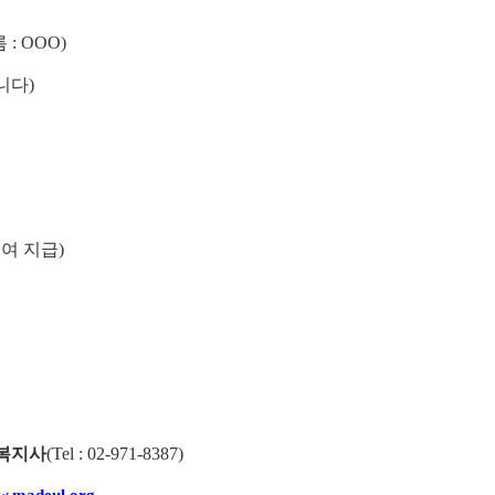
름
: OOO)
니다
)
급여 지급
)
복지사
(
Tel : 02-971-8387)