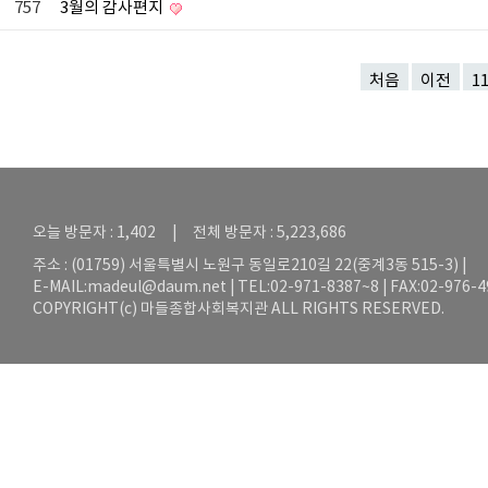
757
3월의 감사편지
처음
이전
1
오늘 방문자 : 1,402 | 전체 방문자 : 5,223,686
주소 : (01759) 서울특별시 노원구 동일로210길 22(중계3동 515-3) |
E-MAIL:
madeul@daum.net
| TEL:02-971-8387~8 | FAX:02-976-
COPYRIGHT(c) 마들종합사회복지관 ALL RIGHTS RESERVED.