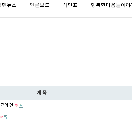
성민뉴스
언론보도
식단표
행복한마음들이야
제목
공고의 건