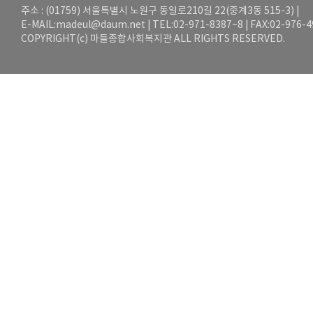
주소 : (01759) 서울특별시 노원구 동일로210길 22(중계3동 515-3) |
E-MAIL:
madeul@daum.net
| TEL:02-971-8387~8 | FAX:02-976-
COPYRIGHT(c) 마들종합사회복지관 ALL RIGHTS RESERVED.