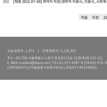
592
[채용 2022-07~09] 계약직 직원(경력직 미용사, 미용사, 사
처음
이전
2
오늘 방문자 : 1,473 | 전체 방문자 : 5,220,353
주소 : (01759) 서울특별시 노원구 동일로210길 22(중계3동 515-3) |
E-MAIL:
madeul@daum.net
| TEL:02-971-8387~8 | FAX:02-976-
COPYRIGHT(c) 마들종합사회복지관 ALL RIGHTS RESERVED.