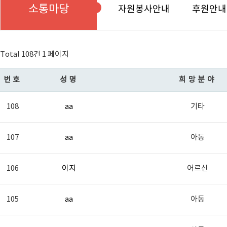
소통마당
자원봉사안내
후원안내
Total 108건
1 페이지
번호
성명
희망분야
108
aa
기타
107
aa
아동
106
이지
어르신
105
aa
아동