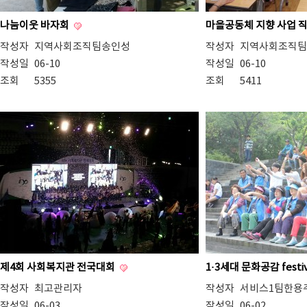
나눔이웃 바자회
마을공동체 지향 사업 
작성자
지역사회조직팀송인성
작성자
지역사회조직팀
작성일
06-10
작성일
06-10
조회
5355
조회
5411
제4회 사회복지관 전국대회
1·3세대 문화공감 festi
작성자
최고관리자
작성자
서비스1팀한용
작성일
06-03
작성일
06-02