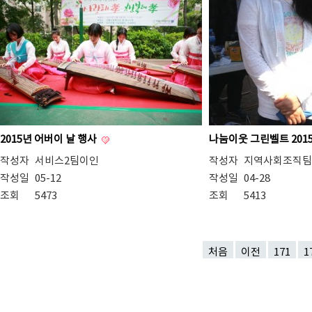
2015년 어버이 날 행사
나눔이웃 그린벨트 20
작성자
서비스2팀이인
작성자
지역사회조직팀
작성일
05-12
작성일
04-28
조회
5473
조회
5413
처음
이전
171
1