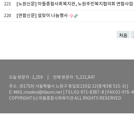
221
[노원신문] 마들종합사회복지관, 노원주민복지협의회 연합사업 
220
[연합신문] 설맞이 나눔행사
처음
오늘 방문자 : 1,259 | 전체 방문자 : 5,221,847
주소 : (01759) 서울특별시 노원구 동일로210길 22(중계3동 515-3) |
E-MAIL:
madeul@daum.net
| TEL:02-971-8387~8 | FAX:02-976-
COPYRIGHT(c) 마들종합사회복지관 ALL RIGHTS RESERVED.