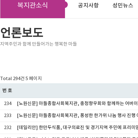
복지관소식
공지사항
성민뉴스
언론보도
지역주민과 함께 만들어가는 행복한 마들
Total 294건
5 페이지
번호
234
[노원신문] 마들종합사회복지관, 충청향우회와 함께하는 어버이날
233
[노원신문] 마들종합사회복지관, 풍성한 한가위 나눔 행사 진행
232
[데일리안] 한만두식품, 대구의료진 및 경기지역 주민에 프리미