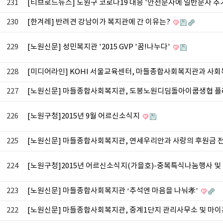
231
[티브로드뉴스] 노원구 코로나19 대응 '안전문자에 일반문자 추
230
[한겨레] 반려견 강남이가 복지관에 간 이유는?
229
[노원신문] 성민복지관 '2015 GVP '꿈!나누다'
228
[미디어라인] KOHI 서울교육센터, 마들종합사회복지관과 사
227
[노원신문] 마들종합사회복지관, 도봉노원디딤돌아이쿱생협 플
226
[노원구청]2015년 9월 어르신소식지
225
[노원신문] 마들종합사회복지관, 연세우리안과 사랑의 후원금 
224
[노원구청]2015년 어르신소식지(가을호)-중복특식나눔행사 
223
[노원신문] 마들종합사회복지관 ‘추석엔 마음을 나눠孝’
222
[노원신문] 마들종합사회복지관, 중계1단지 관리사무소 및 마