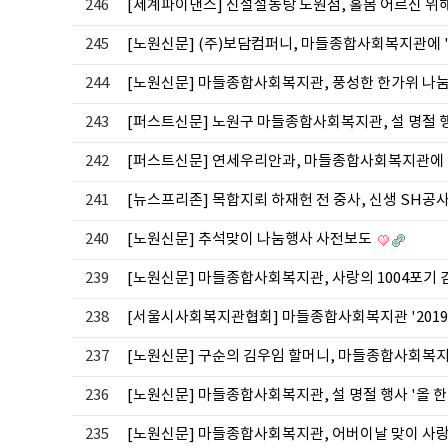
246
[세계파이낸스] 신설설농탕 노원점, 홀몸 어르신 위
245
[노원신문] (주)보담컴퍼니, 마들종합사회복지관에 
244
[노원신문] 마들종합사회복지관, 풍성한 한가위 나눔
243
[퍼스트신문] 노원구 마들종합사회복지관, 설 명절 행
242
[퍼스트신문] 연세우리안과, 마들종합사회복지관에 
241
[뉴스프리존] 목합지뢰 하재헌 전 중사, 신생 SH공
240
[노원신문] 추석맞이 나눔행사 사전보도
239
[노원신문] 마들종합사회복지관, 사랑의 1004포기
238
[서울시사회복지관협회] 마들종합사회복지관 '2019
237
[노원신문] 구순의 김우임 할머니, 마들종합사회복
236
[노원신문] 마들종합사회복지관, 설 명절 행사 '올 
235
[노원신문] 마들종합사회복지관, 어버이날 맞이 사