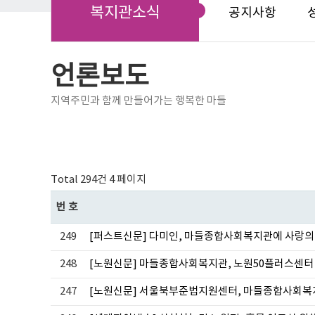
복지관소식
공지사항
언론보도
지역주민과 함께 만들어가는 행복한 마들
Total 294건
4 페이지
번호
249
[퍼스트신문] 다미인, 마들종합사회복지관에 사랑의
248
[노원신문] 마들종합사회복지관, 노원50플러스센
247
[노원신문] 서울북부준법지원센터, 마들종합사회복지