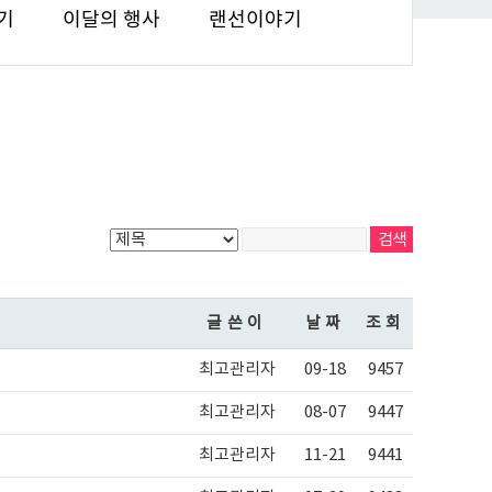
기
이달의 행사
랜선이야기
글쓴이
날짜
조회
최고관리자
09-18
9457
최고관리자
08-07
9447
최고관리자
11-21
9441