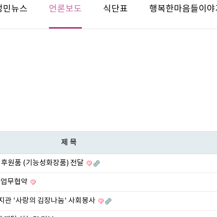
성민뉴스
언론보도
식단표
행복한마음들이야
제목
 후원품 (기능성화장품) 전달
터 업무협약
관 '사랑의 김장나눔' 사회봉사