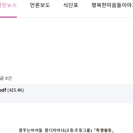
성민뉴스
언론보도
식단표
행복한마음들이야
글
0건
df
(415.4K)