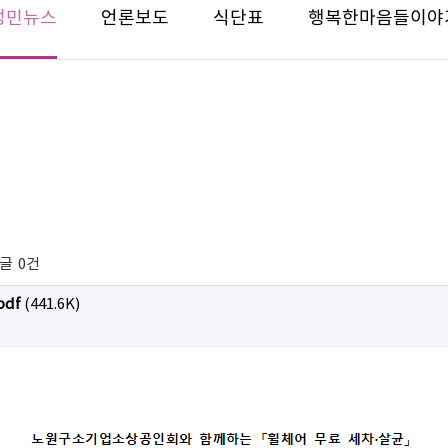
성민뉴스
언론보도
식단표
행복한마음들이야
글
0건
df
(441.6K)