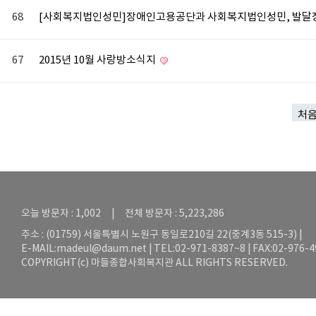
68
[사회복지법인성민]장애인고용공단과 사회복지법인성민, 발달
67
2015년 10월 사랑방소식지
처
오늘 방문자 : 1,002 | 전체 방문자 : 5,223,286
주소 : (01759) 서울특별시 노원구 동일로210길 22(중계3동 515-3) |
E-MAIL:
madeul@daum.net
| TEL:02-971-8387~8 | FAX:02-976-
COPYRIGHT(c) 마들종합사회복지관 ALL RIGHTS RESERVED.