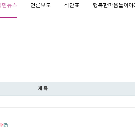
성민뉴스
언론보도
식단표
행복한마음들이야
제목