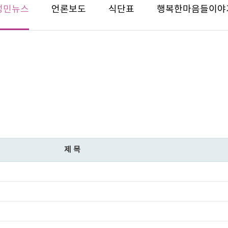
성민뉴스
언론보도
식단표
행복한마음들이야
제목