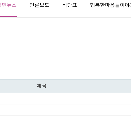
성민뉴스
언론보도
식단표
행복한마음들이야
제목