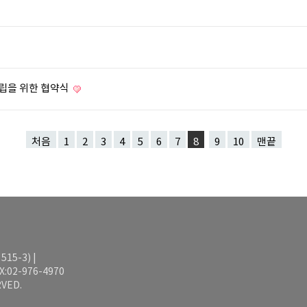
립을 위한 협약식
처음
1
2
3
4
5
6
7
8
9
10
맨끝
15-3) |
AX:02-976-4970
VED.