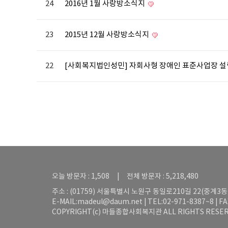
24
2016년 1월 사랑방소식지
23
2015년 12월 사랑방소식지
22
[사회복지법인성민] 자회사형 장애인 표준사업장 설
오늘 방문자 : 1,508 | 전체 방문자 : 5,218,480
주소 : (01759) 서울특별시 노원구 동일로210길 22(중계3동 5
E-MAIL:
madeul@daum.net
| TEL:02-971-8387~8 | F
COPYRIGHT(c) 마들종합사회복지관 ALL RIGHTS RESER