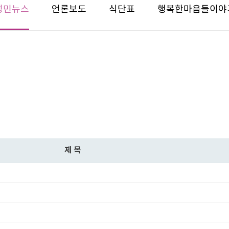
성민뉴스
언론보도
식단표
행복한마음들이야
제목