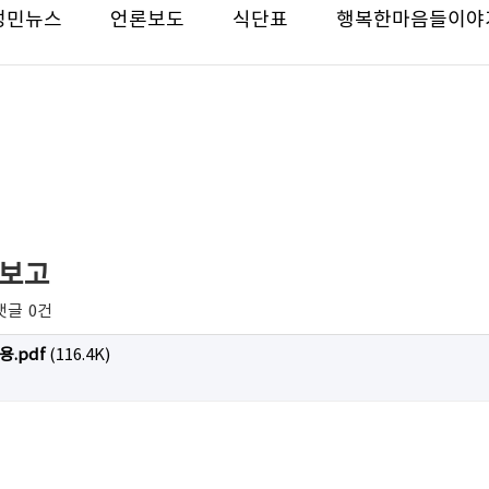
성민뉴스
언론보도
식단표
행복한마음들이야
과보고
댓글
0건
.pdf
(116.4K)