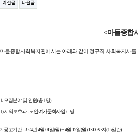
이전글
다음글
<
마들종합
마들종합사회복지관에서는 아래와 같이 정규직 사회복지사
를
1.
모집분야 및 인원
(
총
1
명
)
1)
지역보호과
:
노인여가문화사업
/ 1
명
2.
공고기간
: 2024
년
4
월
01
일
(
월
) ~ 4
월
15
일
(
월
) 13:00
까지
(15
일간
)