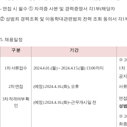
-
면접 시 필수
①
자격증 사본 및 경력증명서 각
1
부
(
해당자
②
성범죄 경력조회 및 아동학대관련범죄 전력 조회 동의서 각
1
5.
채용일정
구 분
기 간
※
2
1
차 서류접수
2024.4.01.(
월
) ~ 2024.4.15.(
월
) 13:00
까지
1
차
공지
2
차 면접
(
예정
) 2024.4.16.(
화
),
오후
서류
면접
3
차 적격여부 확
(
예정
) 2024.4.16.(
화
)~
근무개시일 전
인
성범
※
2
최종