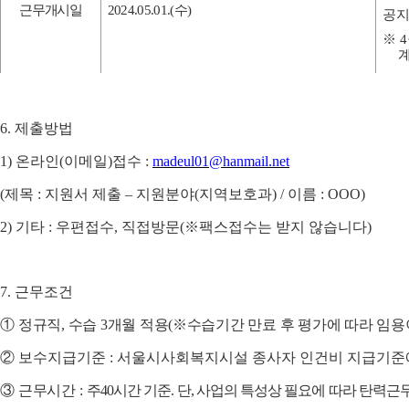
근무개시일
2024.05.01.(
수
)
공지
※
4
6.
제출방법
1)
온라인
(
이메일
)
접수
:
madeul01@hanmail.net
(
제목
:
지원서 제출
–
지원분야
(
지역보호과
) /
이름
: OOO)
2)
기타
:
우편접수
,
직접방문
(
※
팩스접수는 받지 않습니다
)
7.
근무조건
①
정규직
,
수습
3
개월 적용
(
※
수습기간 만료 후 평가에 따라 임용
②
보수지급기준
:
서울시사회복지시설 종사자 인건비 지급기준
③
근무시간
:
주
40
시간 기준
.
단
,
사업의 특성상 필요에 따라 탄력근