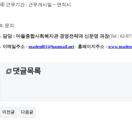
④
근무기간
:
근무개시일
~
면직시
8.
문의
-
담당
:
마들종합사회복지관 경영전략과 신문영 과장
(
Tel : 02-97
-
이메일주소
:
madeul01@hanmail.net
-
홈페이지주소
:
www.madeul
댓글목록
이전글
다음글