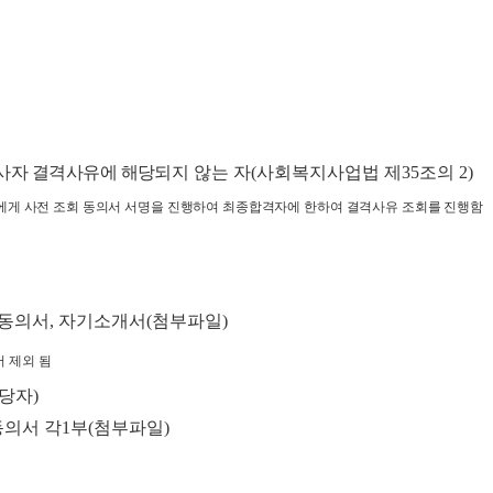
사자 결격사유에 해당
되지 않는 자
(
사회복지사업법 제
35
조의
2)
게 사전 조회 동의서 서명을 진행하여 최종합격자에 한하여 결격사유 조회를 진행함
동의서
,
자기소개서
(
첨부파일
)
서 제외 됨
당자
)
동의서 각
1
부
(
첨부파일
)