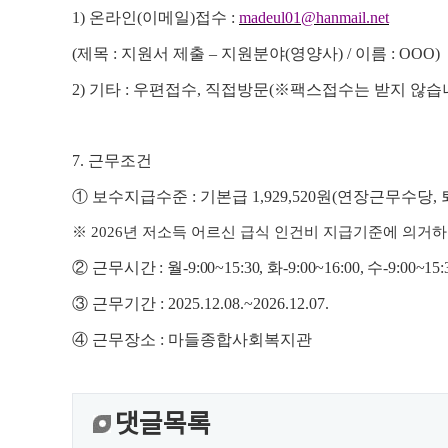
1)
온라인
(
이메일
)
접수
:
madeul01@hanmail.net
(
제목
:
지원서 제출
–
지원분야
(
영양사
) /
이름
: OOO)
2)
기타
:
우편접수
,
직접방문
(
※
팩스접수는 받지 않습
7.
근무조건
①
보수지급수준
:
기본급
1,929,520
원
(
연장근무수당
,
※
2026
년 저소득 어르신 급식 인건비 지급기준에 의거하
②
근무시간 : 월-9:00~15:30, 화-9:00~16:00, 수
-9:00~15:
③
근무기간
: 2025.12.08.~2026.12.07.
④
근무장소
:
마들종합사회복지관
댓글목록