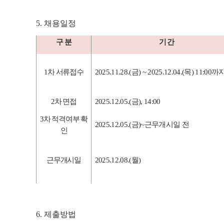
5.
채용일정
구 분
기 간
1
차 서류접수
2025.11.28.(금
) ~ 2025.12.04.(목
) 11:00
까
2
차 면접
2025.12.05.(금
), 14:00
3
차 적격여부 확
2025.12.05.(금
)~
근무개시일 전
인
근무개시일
2025.12.08.(
월
)
6.
제출방법