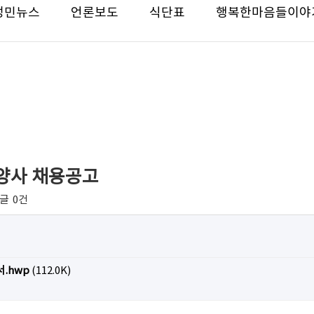
성민뉴스
언론보도
식단표
행복한마음들이야
영양사 채용공고
글
0건
.hwp
(112.0K)