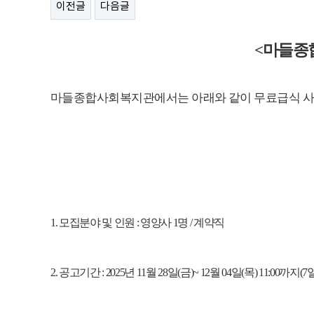
이전글
다음글
<
마들종
마들종합사회복지관에서는 아래와 같이 무료급식 사
1.
모집분야 및 인원
:
영양사
1
명
/
계약직
2.
공고기간
: 2025
년
11
월 28
일
(금
)~ 12
월 04
일
(목
) 11:00
까지
(7