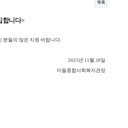
목록
집합니다
>
신 분들의 많은 지원 바랍니다
.
2025
년
11
월 28
일
마들종합사회복지관장