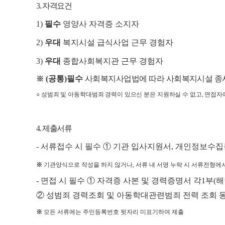
3.
자격요건
1)
필수
영양사 자격증 소지자
2)
우대
복지시설 급식사업 근무 경험자
3)
우대
종합사회복지관 근무 경험자
(
공통
)
필수
사회복지사업법에 따라 사회복지시설 종
※
○
성범죄 및 아동학대범죄 경력이 있으신 분은 지원하실 수 없고
,
면접자에
4.
제출서류
-
서류접수 시 필수
①
기관 입사지원서
,
개인정보수집
※
기관양식으로 작성을 하지 않거나
,
서류 내 서명 누락 시 서류전형에
-
면접 시 필수
①
자격증 사본 및 경력증명서 각
1
부
(
해
②
성범죄 경력조회 및 아동학대관련범죄 전력 조회 
※
모든 서류에는 주민등록번호 뒷자리 미표기하여 제출