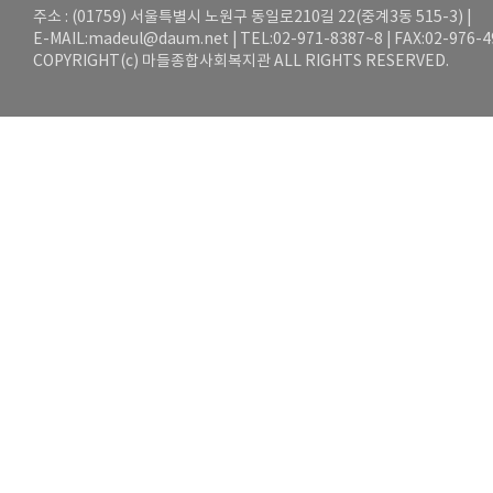
주소 : (01759) 서울특별시 노원구 동일로210길 22(중계3동 515-3) |
E-MAIL:
madeul@daum.net
| TEL:02-971-8387~8 | FAX:02-976-
COPYRIGHT(c) 마들종합사회복지관 ALL RIGHTS RESERVED.