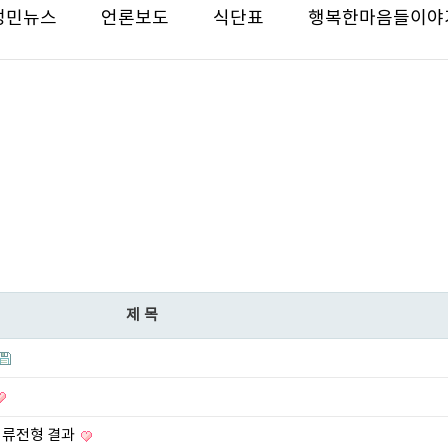
성민뉴스
언론보도
식단표
행복한마음들이야
제목
 서류전형 결과