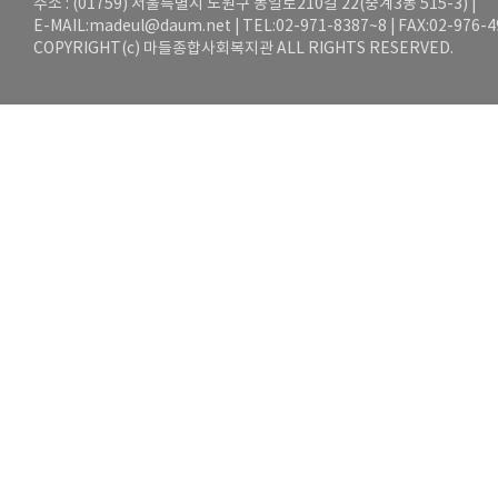
주소 : (01759) 서울특별시 노원구 동일로210길 22(중계3동 515-3) |
E-MAIL:
madeul@daum.net
| TEL:02-971-8387~8 | FAX:02-976-
COPYRIGHT(c) 마들종합사회복지관 ALL RIGHTS RESERVED.