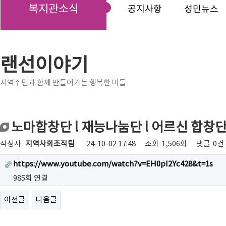
복지관소식
공지사항
성민뉴스
랜선이야기
지역주민과 함께 만들어가는 행복한 마들
노마합창단 l 재능나눔단 l 어르신 합창
작성자
지역사회조직팀
24-10-02 17:48
조회
1,506회
댓글
0건
https://www.youtube.com/watch?v=EH0pI2Yc428&t=1s
985회 연결
이전글
다음글