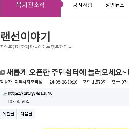
복지관소식
공지사항
성민뉴스
랜선이야기
지역주민과 함께 만들어가는 행복한 마들
새롭게 오픈한 주민쉼터에 놀러오세요~ 
작성자
지역사회조직팀
24-08-28 10:10
조회
1,573회
댓글
0건
https://bit.ly/4dL1l7K
1035회 연결
이전글
다음글