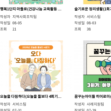
행복1단지 마들로(건강나눔 교육활동 …
슬기로운 정리생활(1회
작성자
지역사회조직팀
작성자
서비스팀
작성일
08-05
작성일
08-03
조회
21
조회
38
오늘을 다짐하다(오늘을 돌보다 4회기…
꿈꾸는아이들 히어로미션
작성자
서비스팀
작성자
사례지원팀
작성일
07-31
작성일
07-29