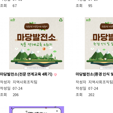
조회
67
조회
95
마당발전소(전문 연계교육 4회기)
마당발전소(환경 인식 및
작성자
지역사회조직팀
작성자
지역사회조직팀
작성일
07-24
작성일
07-24
조회
206
조회
202