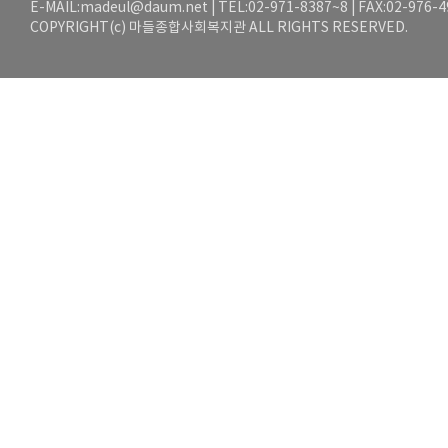
E-MAIL:
madeul@daum.net
| TEL:02-971-8387~8 | FAX:02-976-
COPYRIGHT(c) 마들종합사회복지관 ALL RIGHTS RESERVED.